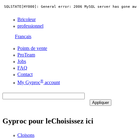
Bricoleur
professionnel
Français
Points de vente
ProTeam
Jobs
FAQ
Contact
®
My Gyproc
account
Gyproc pour le
Choisissez ici
Cloisons