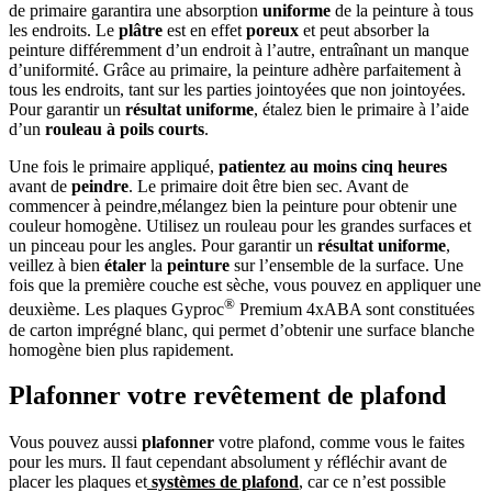
de primaire garantira une absorption
uniforme
de la peinture à tous
les endroits. Le
plâtre
est en effet
poreux
et peut absorber la
peinture différemment d’un endroit à l’autre, entraînant un manque
d’uniformité. Grâce au primaire, la peinture adhère parfaitement à
tous les endroits, tant sur les parties jointoyées que non jointoyées.
Pour garantir un
résultat uniforme
, étalez bien le primaire à l’aide
d’un
rouleau à poils courts
.
Une fois le primaire appliqué,
patientez au moins cinq heures
avant de
peindre
. Le primaire doit être bien sec. Avant de
commencer à peindre,mélangez bien la peinture pour obtenir une
couleur homogène. Utilisez un rouleau pour les grandes surfaces et
un pinceau pour les angles. Pour garantir un
résultat uniforme
,
veillez à bien
étaler
la
peinture
sur l’ensemble de la surface. Une
fois que la première couche est sèche, vous pouvez en appliquer une
®
deuxième. Les plaques Gyproc
Premium 4xABA sont constituées
de carton imprégné blanc, qui permet d’obtenir une surface blanche
homogène bien plus rapidement.
Plafonner votre revêtement de plafond
Vous pouvez aussi
plafonner
votre plafond, comme vous le faites
pour les murs. Il faut cependant absolument y réfléchir avant de
placer les plaques et
systèmes de plafond
, car ce n’est possible