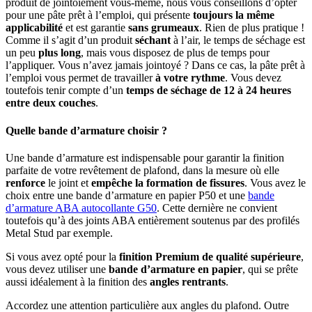
produit de jointoiement vous-même, nous vous conseillons d’opter
pour une pâte prêt à l’emploi, qui présente
toujours la même
applicabilité
et est garantie
sans grumeaux
. Rien de plus pratique !
Comme il s’agit d’un produit
séchant
à l’air, le temps de séchage est
un peu
plus long
, mais vous disposez de plus de temps pour
l’appliquer. Vous n’avez jamais jointoyé ? Dans ce cas, la pâte prêt à
l’emploi vous permet de travailler
à votre rythme
. Vous devez
toutefois tenir compte d’un
temps de séchage de 12 à 24 heures
entre deux couches
.
Quelle bande d’armature choisir ?
Une bande d’armature est indispensable pour garantir la finition
parfaite de votre revêtement de plafond, dans la mesure où elle
renforce
le joint et
empêche la formation de fissures
. Vous avez le
choix entre une bande d’armature en papier P50 et une
bande
d’armature ABA autocollante G50
. Cette dernière ne convient
toutefois qu’à des joints ABA entièrement soutenus par des profilés
Metal Stud par exemple.
Si vous avez opté pour la
finition Premium de qualité supérieure
,
vous devez utiliser une
bande d’armature en papier
, qui se prête
aussi idéalement à la finition des
angles rentrants
.
Accordez une attention particulière aux angles du plafond. Outre