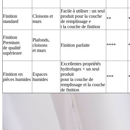
Facile à utiliser : un seul
Finition
Cloisons et
produit pour la couche
**
standard
murs
de remplissage e
t la couche de finition
Finition
Plafonds,
Premium
cloisons
Finition parfaite
****
de qualité
et murs
supérieure
Excellentes propriétés
hydrofuges + un seul
Finition en
Espaces
produit
***
pièces humides
humides
pour la couche de
remplissage et la couche
de finition