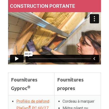
CONSTRUCTION PORTANTE
Fournitures
Fournitures
®
Gyproc
propres
Profilés de plafond
Cordeau à marquer
®
PlaGyp
PC 60/27
Mètre pliant ou