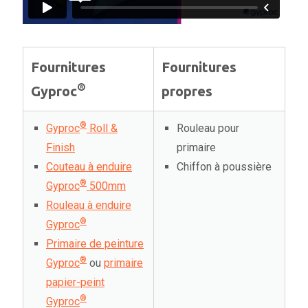
Fournitures
Fournitures
®
Gyproc
propres
®
Gyproc
Roll &
Rouleau pour
Finish
primaire
Couteau à enduire
Chiffon à poussière
®
Gyproc
500mm
Rouleau à enduire
®
Gyproc
Primaire de peinture
®
Gyproc
ou
primaire
papier-peint
®
Gyproc