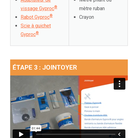
®
vissage Gyproc
mètre ruban
®
Rabot Gyproc
Crayon
Scie à guichet
®
Gyproc
ÉTAPE 3 : JOINTOYER