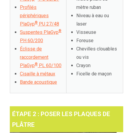
Profilés
mètre ruban
périphériques
Niveau à eau ou
®
PlaGyp
PU 27/48
laser
®
Suspentes PlaGyp
Visseuse
PH 60/200
Foreuse
Éclisse de
Chevilles clouables
raccordement
ou vis
®
PlaGyp
PL 60/100
Crayon
Cisaille à métaux
Ficelle de maçon
Bande acoustique
ÉTAPE 2 : POSER LES PLAQUES DE
PLÂTRE