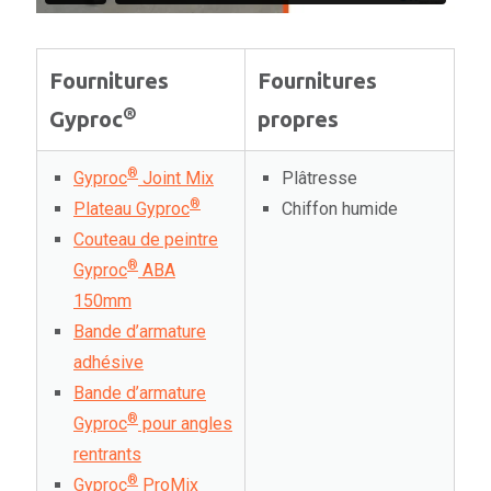
Fournitures
Fournitures
®
Gyproc
propres
®
Gyproc
Joint Mix
Plâtresse
®
Plateau Gyproc
Chiffon humide
Couteau de peintre
®
Gyproc
ABA
150mm
Bande d’armature
adhésive
Bande d’armature
®
Gyproc
pour angles
rentrants
®
Gyproc
ProMix