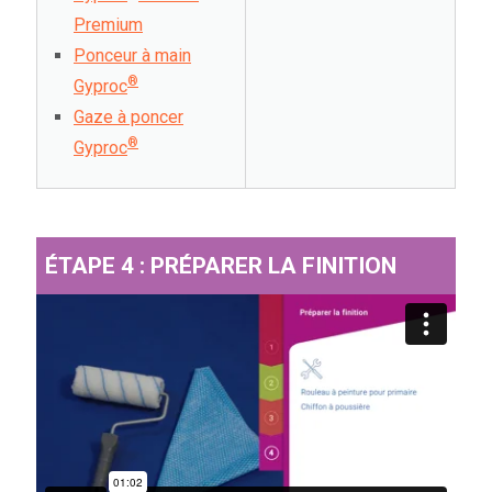
Premium
Ponceur à main
®
Gyproc
Gaze à poncer
®
Gyproc
ÉTAPE 4 : PRÉPARER LA FINITION