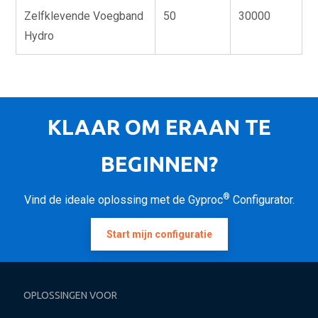
Zelfklevende Voegband
50
30000
Hydro
KLAAR OM ERAAN TE
BEGINNEN?
®
Vind de ideale oplossing met de Gyproc
Configurator.
Start mijn configuratie
OPLOSSINGEN VOOR