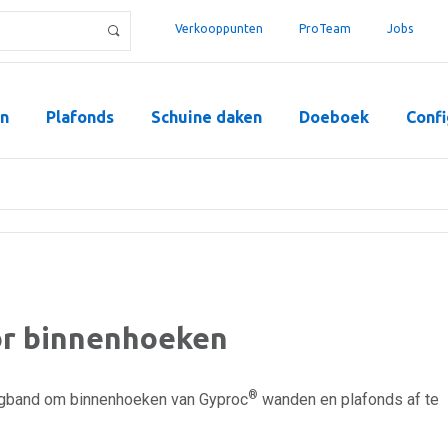
Verkooppunten
ProTeam
Jobs
n
Plafonds
Schuine daken
Doeboek
Confi
r binnenhoeken
®
gband om binnenhoeken van Gyproc
wanden en plafonds af te