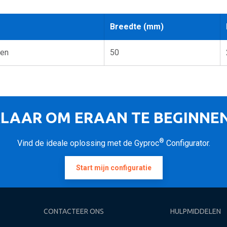
Breedte (mm)
ken
50
LAAR OM ERAAN TE BEGINNE
®
Vind de ideale oplossing met de Gyproc
Configurator.
Start mijn configuratie
CONTACTEER ONS
HULPMIDDELEN