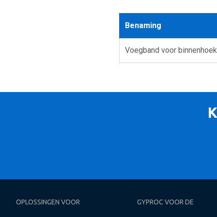
Benaming
Voegband voor binnenhoe
K
OPLOSSINGEN VOOR
GYPROC VOOR DE