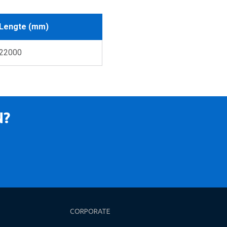
Lengte (mm)
22000
N?
CORPORATE